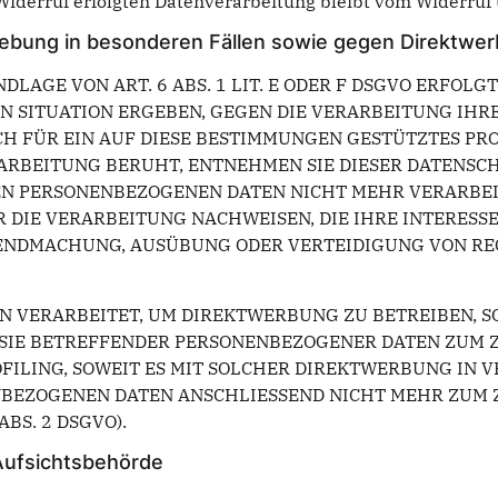
Widerruf erfolgten Datenverarbeitung bleibt vom Widerruf
ebung in besonderen Fällen sowie gegen Direktwer
GE VON ART. 6 ABS. 1 LIT. E ODER F DSGVO ERFOLGT,
EN SITUATION ERGEBEN, GEGEN DIE VERARBEITUNG IH
H FÜR EIN AUF DIESE BESTIMMUNGEN GESTÜTZTES PROF
ARBEITUNG BERUHT, ENTNEHMEN SIE DIESER DATENSC
N PERSONENBEZOGENEN DATEN NICHT MEHR VERARBEITE
DIE VERARBEITUNG NACHWEISEN, DIE IHRE INTERESSE
LTENDMACHUNG, AUSÜBUNG ODER VERTEIDIGUNG VON R
VERARBEITET, UM DIREKTWERBUNG ZU BETREIBEN, SO 
 SIE BETREFFENDER PERSONENBEZOGENER DATEN ZUM
OFILING, SOWEIT ES MIT SOLCHER DIREKTWERBUNG IN 
NBEZOGENEN DATEN ANSCHLIESSEND NICHT MEHR ZUM
BS. 2 DSGVO).
Aufsichts­behörde